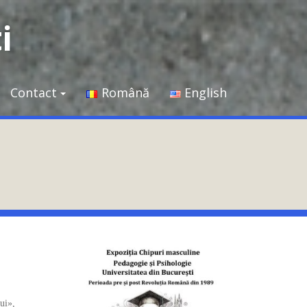
i
Contact
Română
English
ui»,