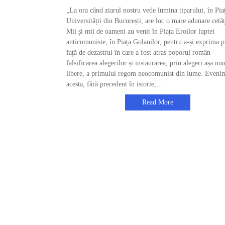
„La ora când ziarul nostru vede lumina tiparului, în Pia
Universității din București, are loc o mare adunare cetă
Mii și mii de oameni au venit în Piața Eroilor luptei
anticomuniste, în Piața Golanilor, pentru a-și exprima p
față de dezastrul în care a fost atras poporul român –
falsificarea alegerilor și instaurarea, prin alegeri așa nu
libere, a primului regom neocomunist din lume. Eveni
acesta, fără precedent în istorie,…
Read More