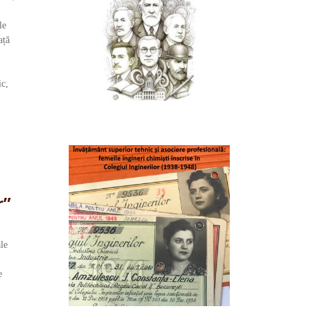
le
ață
ic,
r”
le
e