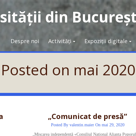
ității din Bucureșt
Despre noi
Activități
Expoziții digitale
Posted on
mai 2020
a
„Comunicat de presă”
Posted By
valentin.maier
On mai 29, 2020
„Mișcarea independentă «Consiliul Național Alianța Poporul