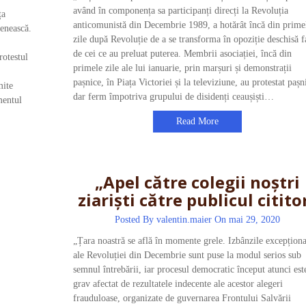
având în componența sa participanți direcți la Revoluția
ța
anticomunistă din Decembrie 1989, a hotărât încă din prime
țenească.
zile după Revoluție de a se transforma în opoziție deschisă f
de cei ce au preluat puterea. Membrii asociației, încă din
rotestul
primele zile ale lui ianuarie, prin marșuri și demonstrații
pașnice, în Piața Victoriei și la televiziune, au protestat pașn
mite
dar ferm împotriva grupului de disidenți ceaușiști…
mentul
Read More
„Apel către colegii noștri
ziariști către publicul citito
Posted By
valentin.maier
On mai 29, 2020
„Țara noastră se află în momente grele. Izbânzile excepționa
ale Revoluției din Decembrie sunt puse la modul serios sub
semnul întrebării, iar procesul democratic început atunci est
grav afectat de rezultatele indecente ale acestor alegeri
frauduloase, organizate de guvernarea Frontului Salvării