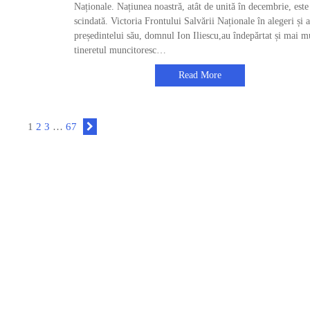
Naționale. Națiunea noastră, atât de unită în decembrie, este
scindată. Victoria Frontului Salvării Naționale în alegeri și a
președintelui său, domnul Ion Iliescu,au îndepărtat și mai m
tineretul muncitoresc…
Read More
1
2
3
…
67