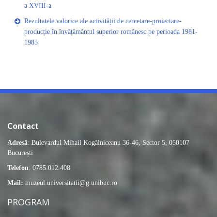
a XVIII-a
Rezultatele valorice ale activității de cercetare-proiectare-
producție în învățământul superior românesc pe perioada 1981-
1985
Contact
Adresă
: Bulevardul Mihail Kogălniceanu 36-46, Sector 5, 050107
București
Telefon
: 0785.012.408
Mail:
muzeul.universitatii@g.unibuc.ro
PROGRAM