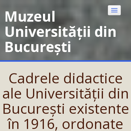
Skip
to
Muzeul
Toggle
content
navigatio
Universității din
București
Cadrele didactice
ale Universității din
București existente
în 1916, ordonate