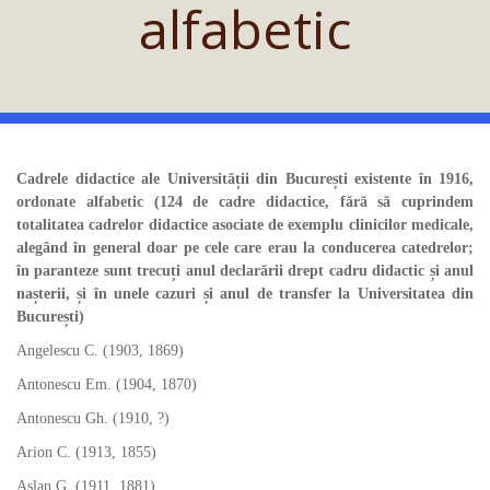
alfabetic
Cadrele didactice ale Universității din București existente în 1916,
ordonate alfabetic (124 de cadre didactice, fără să cuprindem
totalitatea cadrelor didactice asociate de exemplu clinicilor medicale,
alegând în general doar pe cele care erau la conducerea catedrelor;
în paranteze sunt trecuți anul declarării drept cadru didactic și anul
nașterii, și în unele cazuri și anul de transfer la Universitatea din
București)
Angelescu C. (1903, 1869)
Antonescu Em. (1904, 1870)
Antonescu Gh. (1910, ?)
Arion C. (1913, 1855)
Aslan G. (1911, 1881)