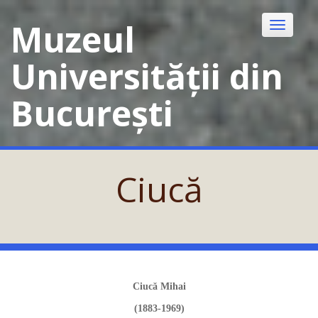
Skip
to
Muzeul
Toggle
content
navigatio
Universității din
București
Ciucă
Ciucă Mihai
(1883-1969)