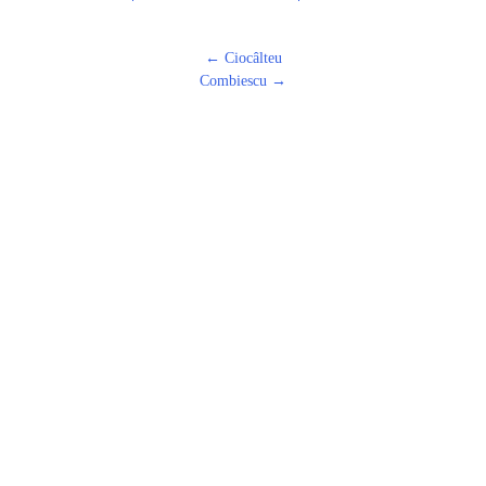
Post
←
Ciocâlteu
navigation
Combiescu
→