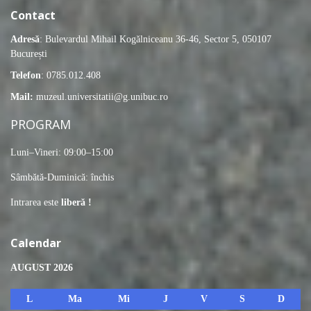
Contact
Adresă
: Bulevardul Mihail Kogălniceanu 36-46, Sector 5, 050107
București
Telefon
: 0785.012.408
Mail:
muzeul.universitatii@g.unibuc.ro
PROGRAM
Luni–Vineri: 09:00–15:00
Sâmbătă-Duminică: închis
Intrarea este
liberă !
Calendar
AUGUST 2026
L
Ma
Mi
J
V
S
D