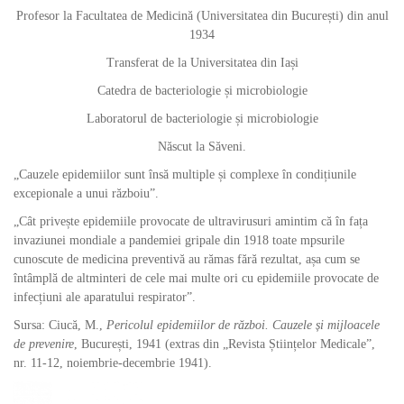
Profesor la Facultatea de Medicină (Universitatea din București) din anul
1934
Transferat de la Universitatea din Iași
Catedra de bacteriologie și microbiologie
Laboratorul de bacteriologie și microbiologie
Născut la Săveni.
„Cauzele epidemiilor sunt însă multiple și complexe în condițiunile
excepionale a unui războiu”.
„Cât privește epidemiile provocate de ultravirusuri amintim că în fața
invaziunei mondiale a pandemiei gripale din 1918 toate mpsurile
cunoscute de medicina preventivă au rămas fără rezultat, așa cum se
întâmplă de altminteri de cele mai multe ori cu epidemiile provocate de
infecțiuni ale aparatului respirator”.
Sursa: Ciucă, M.,
Pericolul epidemiilor de război. Cauzele și mijloacele
de prevenire
, București, 1941 (extras din „Revista Științelor Medicale”,
nr. 11-12, noiembrie-decembrie 1941).