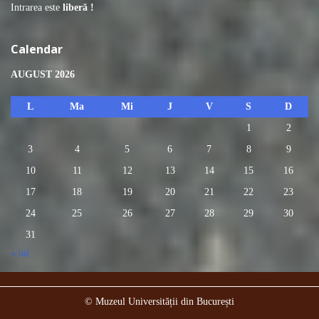
Intrarea este
liberă !
Calendar
AUGUST 2026
L
Ma
Mi
J
V
S
D
1
2
3
4
5
6
7
8
9
10
11
12
13
14
15
16
17
18
19
20
21
22
23
24
25
26
27
28
29
30
31
« iul.
© Muzeul Universității din București