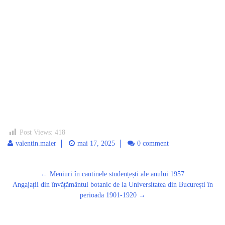
Post Views:
418
valentin.maier
mai 17, 2025
0 comment
Post
←
Meniuri în cantinele studențești ale anului 1957
navigation
Angajații din învățământul botanic de la Universitatea din București în
perioada 1901-1920
→