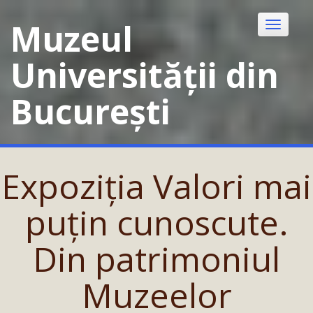
Skip
to
Muzeul
Toggle
content
navigatio
Universității din
București
Expoziția Valori mai
puțin cunoscute.
Din patrimoniul
Muzeelor