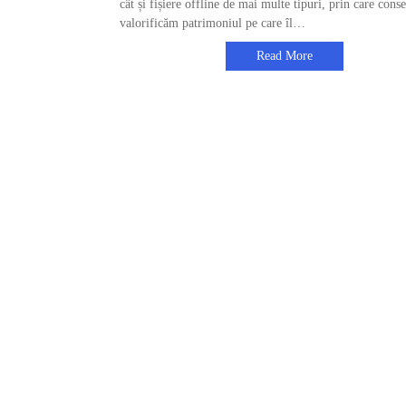
cât și fișiere offline de mai multe tipuri, prin care cons
valorificăm patrimoniul pe care îl…
Read More