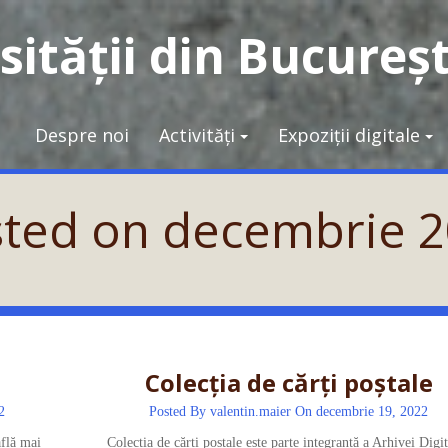
ității din Bucureșt
Despre noi
Activități
Expoziții digitale
sted on
decembrie 2
Colecția de cărți poștale
2
Posted By
valentin.maier
On decembrie 19, 2022
află mai
Colecția de cărți poștale este parte integrantă a Arhivei Digit