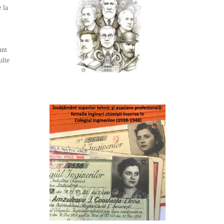
 la
unt
ulte