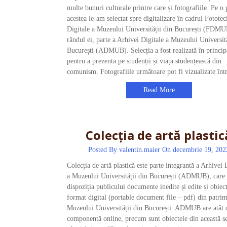
multe bunuri culturale printre care și fotografiile. Pe o 
acestea le-am selectat spre digitalizare în cadrul Fototec
Digitale a Muzeului Universității din București (FDMU
rândul ei, parte a Arhivei Digitale a Muzeului Universită
București (ADMUB). Selecția a fost realizată în princip
pentru a prezenta pe studenții și viața studențească din
comunism. Fotografiile următoare pot fi vizualizate în
Read More
Colecția de artă plastic
Posted By
valentin.maier
On decembrie 19, 202
Colecția de artă plastică este parte integrantă a Arhivei 
a Muzeului Universității din București (ADMUB), care 
dispoziția publicului documente inedite și edite și obiec
format digital (portable document file – pdf) din patri
Muzeului Universității din București. ADMUB are atât 
componentă online, precum sunt obiectele din această se