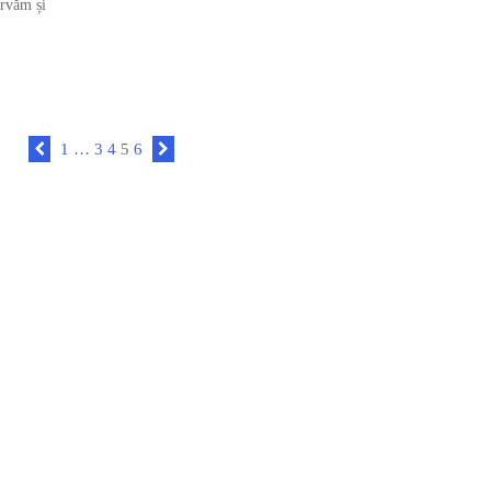
ervăm și
1
…
3
4
5
6