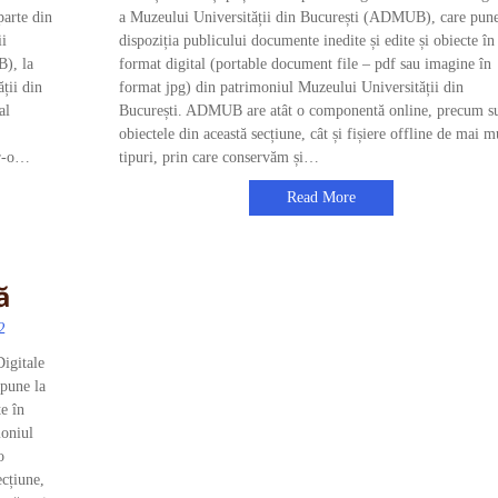
parte din
a Muzeului Universității din București (ADMUB), care pune
ii
dispoziția publicului documente inedite și edite și obiecte în
B), la
format digital (portable document file – pdf sau imagine în
ții din
format jpg) din patrimoniul Muzeului Universității din
al
București. ADMUB are atât o componentă online, precum s
obiectele din această secțiune, cât și fișiere offline de mai m
tr-o…
tipuri, prin care conservăm și…
Read More
ă
2
Digitale
pune la
te în
moniul
o
cțiune,