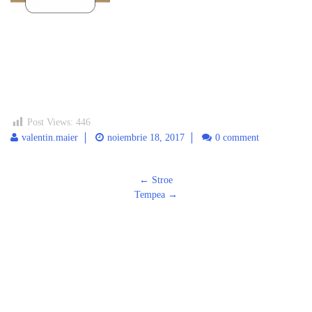
Post Views:
446
valentin.maier
noiembrie 18, 2017
0 comment
Post
←
Stroe
navigation
Tempea
→