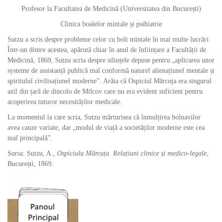
Profesor la Facultatea de Medicină (Universitatea din București)
Clinica boalelor mintale și psihiatrie
Sutzu a scris despre probleme celor cu boli mintale în mai multe lucrări.
Într-un dintre acestea, apărută chiar în anul de înființare a Facultății de
Medicină, 1869, Sutzu scria despre silințele depuse pentru „aplicarea unor
systeme de assistanță publică maǐ conformă natureǐ alienațiuneǐ mentale și
spirituluǐ civilisațiuneǐ moderne”. Arăta că Ospiciul Mărcuța era singurul
azil din țară de dincolo de Milcov care nu era evident suficient pentru
acoperirea tuturor necesităților medicale.
La momentul la care scria, Sutzu mărturisea că înmulțirea bolnavilor
avea cauze variate, dar „modul de viață a societăților moderne este cea
maǐ principală”.
Sursa: Sutzu, A.,
Ospiciulu Mărcuța. Relațiuni clinice și medico-legale
,
București, 1869.