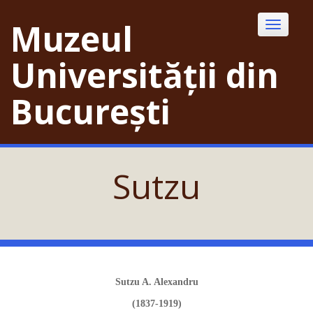
Skip
to
Muzeul
Toggle
content
navigatio
Universității din
București
Sutzu
Sutzu A. Alexandru
(1837-1919)