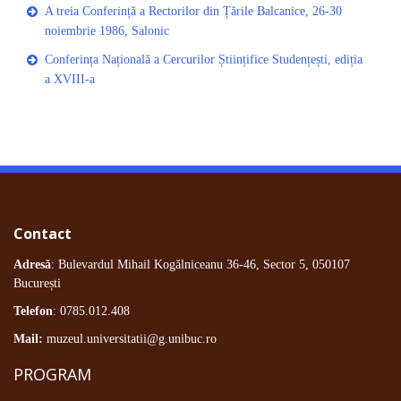
A treia Conferință a Rectorilor din Țările Balcanice, 26-30
noiembrie 1986, Salonic
Conferința Națională a Cercurilor Științifice Studențești, ediția
a XVIII-a
Contact
Adresă
: Bulevardul Mihail Kogălniceanu 36-46, Sector 5, 050107
București
Telefon
: 0785.012.408
Mail:
muzeul.universitatii@g.unibuc.ro
PROGRAM