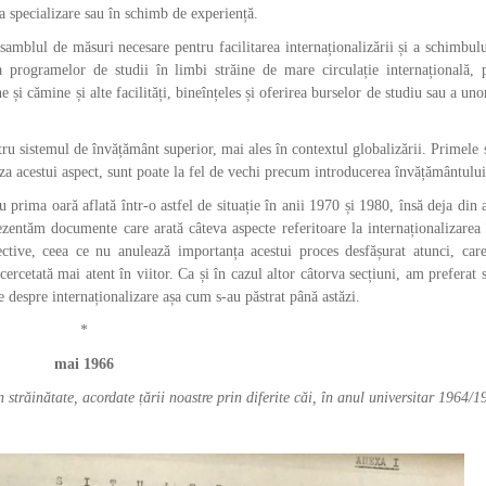
 la specializare sau în schimb de experiență.
samblul de măsuri necesare pentru facilitarea internaționalizării și a schimbulu
a programelor de studii în limbi străine de mare circulație internațională,
și cămine și alte facilități, bineînțeles și oferirea burselor de studiu sau a unor
ru sistemul de învățământ superior, mai ales în contextul globalizării. Primele
za acestui aspect, sunt poate la fel de vechi precum introducerea învățământului
u prima oară aflată într-o astfel de situație în anii 1970 și 1980, însă deja din 
zentăm documente care arată câteva aspecte referitoare la internaționalizarea
ective, ceea ce nu anulează importanța acestui proces desfășurat atunci, car
ercetată mai atent în viitor. Ca și în cazul altor câtorva secțiuni, am preferat 
e despre internaționalizare așa cum s-au păstrat până astăzi.
*
mai 1966
 în străinătate, acordate țării noastre prin diferite căi, în anul universitar 1964/1