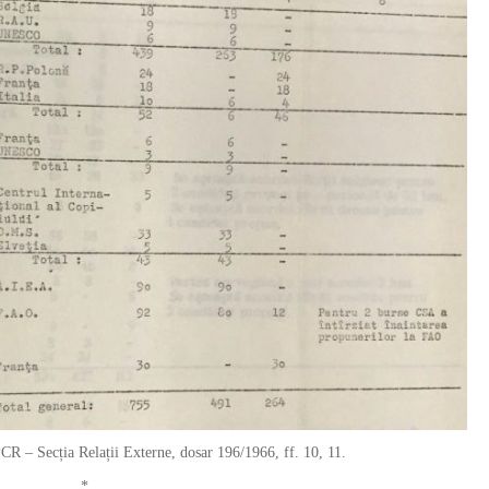
R – Secția Relații Externe, dosar 196/1966, ff. 10, 11.
*