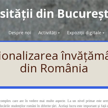
ității din Bucureșt
Despre noi
Activități
Expoziții digitale
ționalizarea învățăm
din România
s complex care are în vedere mai multe aspecte. La un nivel primar este urmă
 plecările studenților români în diferite țări. Același lucru este important și față