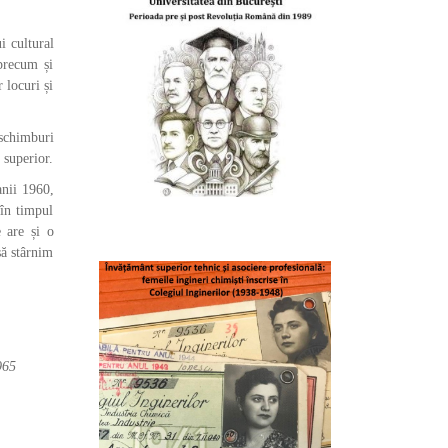
i cultural
 precum și
 locuri și
 schimburi
 superior.
anii 1960,
 în timpul
e are și o
să stârnim
965