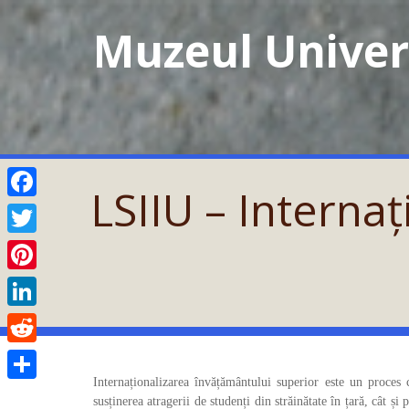
Skip
Muzeul Univers
to
content
LSIIU – Interna
Facebook
Twitter
Pinterest
LinkedIn
Reddit
Internaționalizarea învățământului superior este un proce
Partajează
susținerea atragerii de studenți din străinătate în țară, cât și