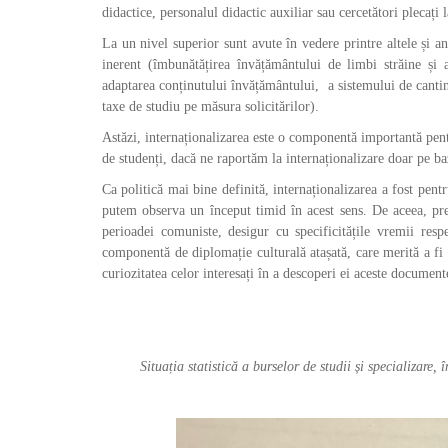
didactice, personalul didactic auxiliar sau cercetători plecați
La un nivel superior sunt avute în vedere printre altele și an
inerent (îmbunătățirea învățământului de limbi străine și 
adaptarea conținutului învățământului, a sistemului de cantine 
taxe de studiu pe măsura solicitărilor).
Astăzi, internaționalizarea este o componentă importantă pent
de studenți, dacă ne raportăm la internaționalizare doar pe ba
Ca politică mai bine definită, internaționalizarea a fost pentr
putem observa un început timid în acest sens. De aceea, pre
perioadei comuniste, desigur cu specificitățile vremii resp
componentă de diplomație culturală atașată, care merită a fi c
curiozitatea celor interesați în a descoperi ei aceste document
Situația statistică a burselor de studii și specializare,