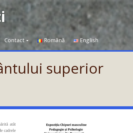
i
Contact
Română
English
ântului superior
rită atât
 de cadrele