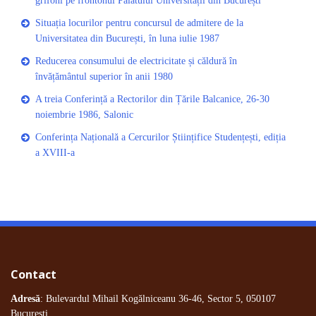
grifoni pe frontonul Palatului Universității din București
Situația locurilor pentru concursul de admitere de la
Universitatea din București, în luna iulie 1987
Reducerea consumului de electricitate și căldură în
învățământul superior în anii 1980
A treia Conferință a Rectorilor din Țările Balcanice, 26-30
noiembrie 1986, Salonic
Conferința Națională a Cercurilor Științifice Studențești, ediția
a XVIII-a
Contact
Adresă
: Bulevardul Mihail Kogălniceanu 36-46, Sector 5, 050107
București