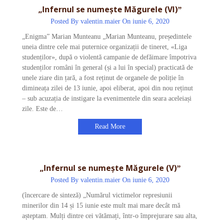
„Infernul se numește Măgurele (VI)ˮ
Posted By
valentin.maier
On iunie 6, 2020
„Enigma” Marian Munteanu „Marian Munteanu, președintele
uneia dintre cele mai puternice organizații de tineret, «Liga
studenților», după o violentă campanie de defăimare împotriva
studenților români în general (și a lui în special) practicată de
unele ziare din țară, a fost reținut de organele de poliție în
dimineața zilei de 13 iunie, apoi eliberat, apoi din nou reținut
– sub acuzația de instigare la evenimentele din seara aceleiași
zile. Este de…
Read More
„Infernul se numește Măgurele (V)ˮ
Posted By
valentin.maier
On iunie 6, 2020
(încercare de sinteză) „Numărul victimelor represiunii
minerilor din 14 și 15 iunie este mult mai mare decât mă
așteptam. Mulți dintre cei vătămați, într-o împrejurare sau alta,