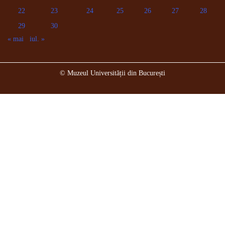
22
23
24
25
26
27
28
29
30
« mai
iul. »
© Muzeul Universității din București