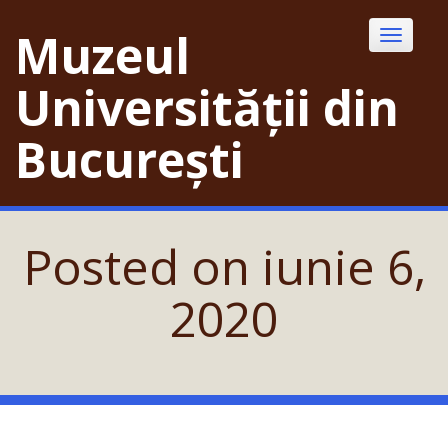
Skip
to
Muzeul
Toggle
content
navigatio
Universității din
București
Posted on
iunie 6,
2020