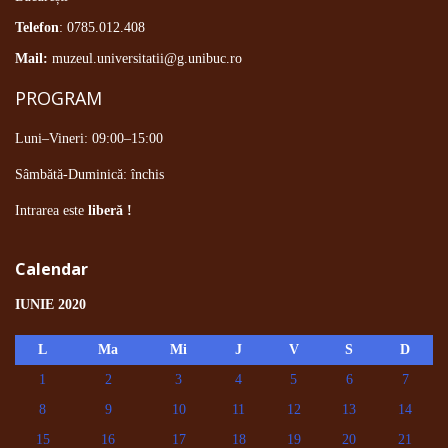
Telefon
: 0785.012.408
Mail:
muzeul.universitatii@g.unibuc.ro
PROGRAM
Luni–Vineri: 09:00–15:00
Sâmbătă-Duminică: închis
Intrarea este
liberă !
Calendar
IUNIE 2020
L
Ma
Mi
J
V
S
D
1
2
3
4
5
6
7
8
9
10
11
12
13
14
15
16
17
18
19
20
21