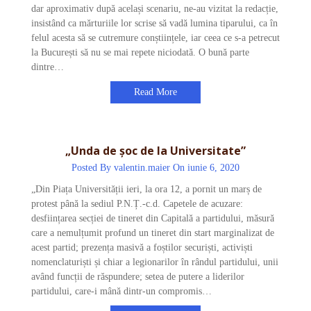
dar aproximativ după același scenariu, ne-au vizitat la redacție,
insistând ca mărturiile lor scrise să vadă lumina tiparului, ca în
felul acesta să se cutremure conștiințele, iar ceea ce s-a petrecut
la București să nu se mai repete niciodată. O bună parte
dintre…
Read More
„Unda de șoc de la Universitate”
Posted By
valentin.maier
On iunie 6, 2020
„Din Piața Universității ieri, la ora 12, a pornit un marș de
protest până la sediul P.N.Ț.-c.d. Capetele de acuzare:
desființarea secției de tineret din Capitală a partidului, măsură
care a nemulțumit profund un tineret din start marginalizat de
acest partid; prezența masivă a foștilor securiști, activiști
nomenclaturiști și chiar a legionarilor în rândul partidului, unii
având funcții de răspundere; setea de putere a liderilor
partidului, care-i mână dintr-un compromis…