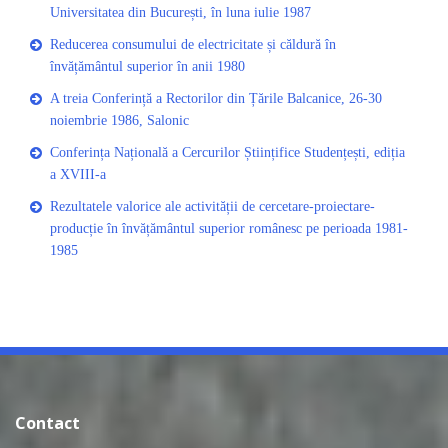
Universitatea din București, în luna iulie 1987
Reducerea consumului de electricitate și căldură în
învățământul superior în anii 1980
A treia Conferință a Rectorilor din Țările Balcanice, 26-30
noiembrie 1986, Salonic
Conferința Națională a Cercurilor Științifice Studențești, ediția
a XVIII-a
Rezultatele valorice ale activității de cercetare-proiectare-
producție în învățământul superior românesc pe perioada 1981-
1985
Contact