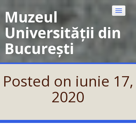
Skip
to
Muzeul
Toggle
content
navigatio
Universității din
București
Posted on
iunie 17,
2020