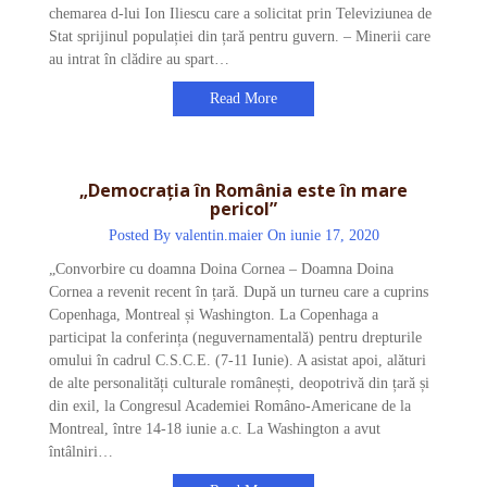
chemarea d-lui Ion Iliescu care a solicitat prin Televiziunea de
Stat sprijinul populației din țară pentru guvern. – Minerii care
au intrat în clădire au spart…
Read More
„Democrația în România este în mare
pericol”
Posted By
valentin.maier
On iunie 17, 2020
„Convorbire cu doamna Doina Cornea – Doamna Doina
Cornea a revenit recent în țară. După un turneu care a cuprins
Copenhaga, Montreal și Washington. La Copenhaga a
participat la conferința (neguvernamentală) pentru drepturile
omului în cadrul C.S.C.E. (7-11 Iunie). A asistat apoi, alături
de alte personalități culturale românești, deopotrivă din țară și
din exil, la Congresul Academiei Româno-Americane de la
Montreal, între 14-18 iunie a.c. La Washington a avut
întâlniri…