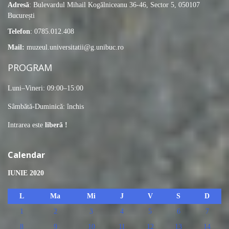
Adresă
: Bulevardul Mihail Kogălniceanu 36-46, Sector 5, 050107
București
Telefon
: 0785.012.408
Mail:
muzeul.universitatii@g.unibuc.ro
PROGRAM
Luni–Vineri: 09:00–15:00
Sâmbătă-Duminică: închis
Intrarea este
liberă !
Calendar
IUNIE 2020
L
Ma
Mi
J
V
S
D
1
2
3
4
5
6
7
8
9
10
11
12
13
14