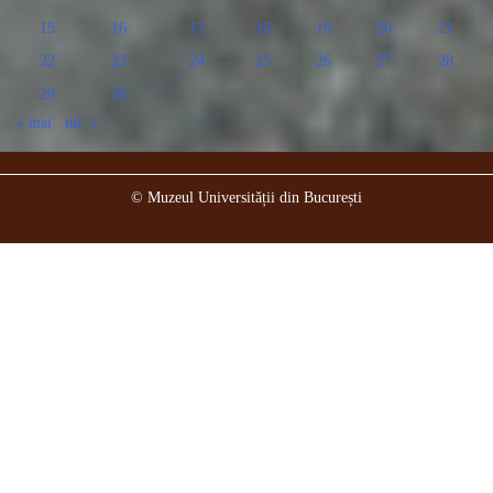
15
16
17
18
19
20
21
22
23
24
25
26
27
28
29
30
« mai
iul. »
© Muzeul Universității din București