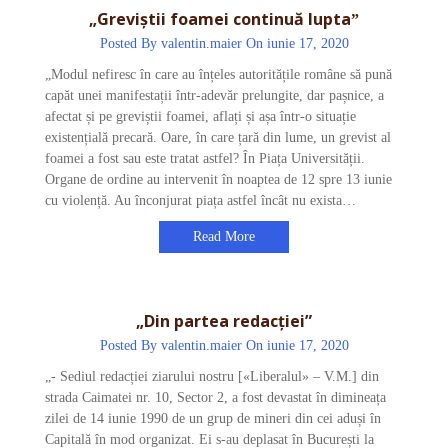
„Greviștii foamei continuă luptaˮ
Posted By
valentin.maier
On iunie 17, 2020
„Modul nefiresc în care au înțeles autoritățile române să pună
capăt unei manifestații într-adevăr prelungite, dar pașnice, a
afectat și pe greviștii foamei, aflați și așa într-o situație
existențială precară. Oare, în care țară din lume, un grevist al
foamei a fost sau este tratat astfel? În Piața Universității.
Organe de ordine au intervenit în noaptea de 12 spre 13 iunie
cu violență. Au înconjurat piața astfel încât nu exista…
Read More
„Din partea redacției”
Posted By
valentin.maier
On iunie 17, 2020
„- Sediul redacției ziarului nostru [«Liberalul» – V.M.] din
strada Caimatei nr. 10, Sector 2, a fost devastat în dimineața
zilei de 14 iunie 1990 de un grup de mineri din cei aduși în
Capitală în mod organizat. Ei s-au deplasat în București la