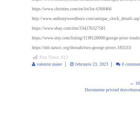
https://www.christies.com/en/lot/lot-6368466
http://www.anthonywoodburn.com/antique_clock_details.as
https://www.ebay.com/itm/334276327581
https://www.etsy.com/listing/1138128068/george-prior-londo
https://mb.nawcc.org/threads/two-george-priors.185533/
Post Views:
613
valentin.maier
februarie 23, 2023
0 commen
←
185
Post
Documente privind dezvoltarea 
navigation