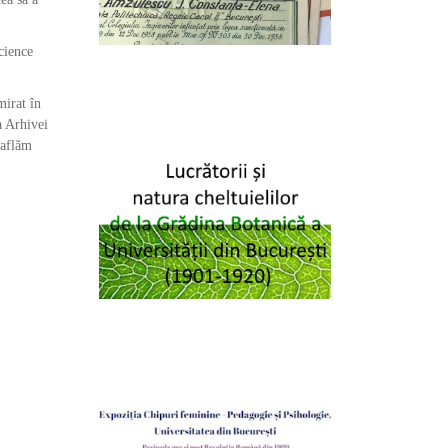
cience
mirat în
a Arhivei
 aflăm