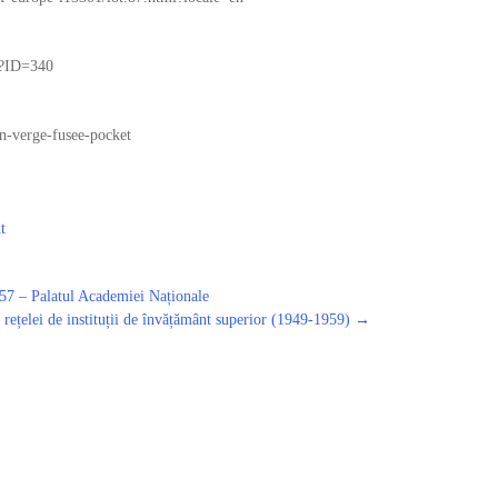
p?ID=340
n-verge-fusee-pocket
t
7 – Palatul Academiei Naționale
rețelei de instituții de învățământ superior (1949-1959)
→