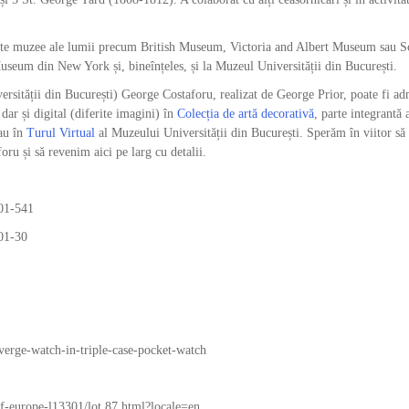
erite muzee ale lumii precum British Museum, Victoria and Albert Museum sau S
eum din New York și, bineînțeles, și la Muzeul Universității din București.
iversității din București) George Costaforu, realizat de George Prior, poate fi ad
ar și digital (diferite imagini) în
Colecția de artă decorativă
, parte integrantă 
au în
Turul Virtual
al Muzeului Universității din București. Sperăm în viitor să
oru și să revenim aici pe larg cu detalii.
201-541
01-30
1
verge-watch-in-triple-case-pocket-watch
of-europe-l13301/lot.87.html?locale=en