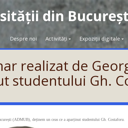
ității din Bucureșt
Despre noi
Activități
Expoziții digitale
r realizat de Georg
ut studentului Gh. C
București (ADMUB), deținem un ceas ce a aparținut studentului Gh. Costaforu.