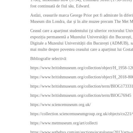
fost continuată de fiul său, Edward.
Astăzi, ceasurile marca George Prior pot fi admirate în dif
Museum din Londra, dar și în alte muzee precum The Met Mus
Ceasul care a aparținut studentului (și ulterior rectorului Un
expoziția permanentă a Muzeului Universității din București, d
Digitale a Muzeului Universității din București (ADMUB), s
mai multe despre povestea ceasului care a aparținut lui Costaf
Bibliografie selectivă:
https://www.britishmuseum.org/collection/object/H_1958-1
https://www.britishmuseum.org/collection/object/H_2018-80
https://www.britishmuseum.org/collection/term/BIOG17333
https://www.britishmuseum.org/collection/term/BIOG76945
https://www.sciencemuseum.org.uk/
https://collection.sciencemuseumgroup.org.uk/objects/co221/
https://www.metmuseum.org/art/collecti
https://www.sothebys.com/en/auctions/ecatalogue/2013/arts-