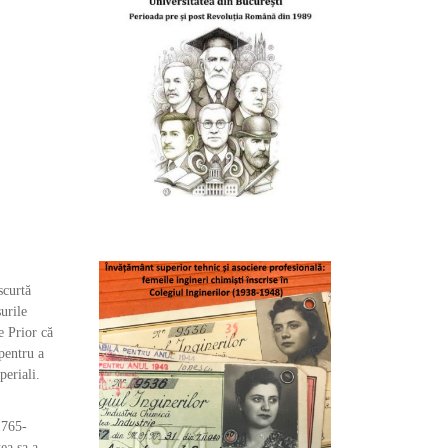
scurtă
urile
e Prior că
pentru a
periali.
1765-
ea sa a