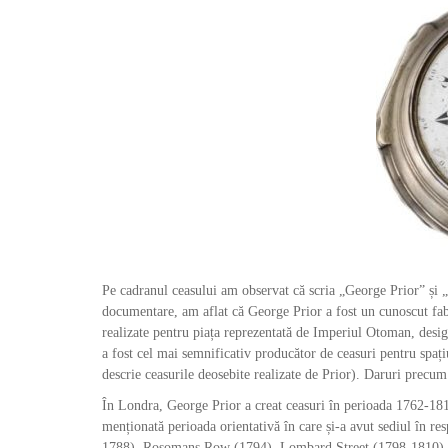
Pe cadranul ceasului am observat că scria „George Prior” și „
documentare, am aflat că George Prior a fost un cunoscut fabr
realizate pentru piața reprezentată de Imperiul Otoman, desig
a fost cel mai semnificativ producător de ceasuri pentru spați
descrie ceasurile deosebite realizate de Prior). Daruri precum c
În Londra, George Prior a creat ceasuri în perioada 1762-1813
menționată perioada orientativă în care și-a avut sediul în r
1788), Rosomans Row (1794), Lombard Street (1798-1810) și 5