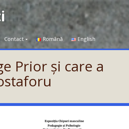
i
Contact
Română
English
e Prior și care a
ostaforu