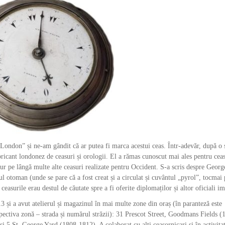
London” și ne-am gândit că ar putea fi marca acestui ceas. Într-adevăr, după o 
icant londonez de ceasuri și orologii. El a rămas cunoscut mai ales pentru ceas
ur pe lângă multe alte ceasuri realizate pentru Occident. S-a scris despre Georg
ul otoman (unde se pare că a fost creat și a circulat și cuvântul „pyrol”, tocmai 
easurile erau destul de căutate spre a fi oferite diplomaților și altor oficiali im
 și a avut atelierul și magazinul în mai multe zone din oraș (în paranteză este
espectiva zonă – strada și numărul străzii): 31 Prescot Street, Goodmans Fields (
 St. George Yard (1808-1812). A colaborat cu alți ceasornicari și în activitat