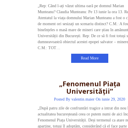
„Rep: Când l-ați văzut ultima oară pe domnul Marian
Munteanu? Claudia Munteanu: Pe 13 iunie la ora 13. R
Atentatul la viața domnului Marian Munteanu a fost o c
de moment ori sesizați un scenariu distinct? C.M.: A fos
bineînțeles o masă mare de mineri care știau în amănunt
Universității din București. Rep: De ce să fi fost totuși 
dumneavoastră obiectul acestei epopei salvator – miner
C.M.: TOT…
Read More
„Fenomenul Piața
Universității”
Posted By
valentin.maier
On iunie 29, 2020
„După patru zile de confruntări tragice a intrat din nou 
actualitatea bucureșteană ceea ce putem numi de aici în
Fenomenul Piața Universității. Deși termenul ca atare n
aparține, totuși îl adoptăm, considerând că el face parte