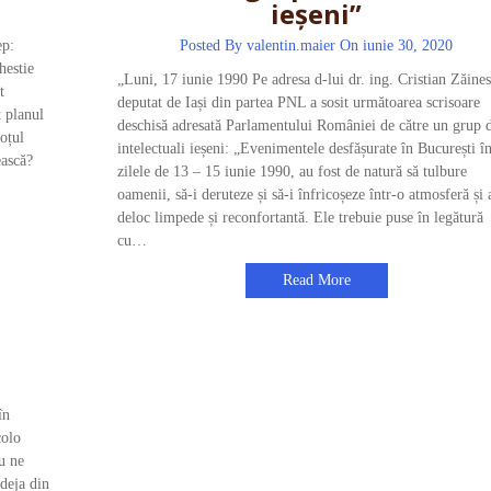
ieșeni”
ep:
Posted By
valentin.maier
On iunie 30, 2020
hestie
„Luni, 17 iunie 1990 Pe adresa d-lui dr. ing. Cristian Zăine
t
deputat de Iași din partea PNL a sosit următoarea scrisoare
 planul
deschisă adresată Parlamentului României de către un grup 
soțul
intelectuali ieșeni: „Evenimentele desfășurate în București î
ească?
zilele de 13 – 15 iunie 1990, au fost de natură să tulbure
oamenii, să-i deruteze și să-i înfricoșeze într-o atmosferă și 
deloc limpede și reconfortantă. Ele trebuie puse în legătură
cu…
Read More
în
colo
u ne
 deja din