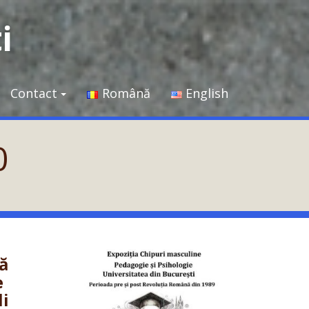
i
Contact
Română
English
0
tă
e
li