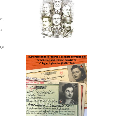
scu,
de
n
așa