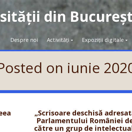
ității din Bucureșt
Despre noi
Activități
Expoziții digitale
Posted on
iunie 202
eea
„Scrisoare deschisă adresa
Parlamentului României d
către un grup de intelectua