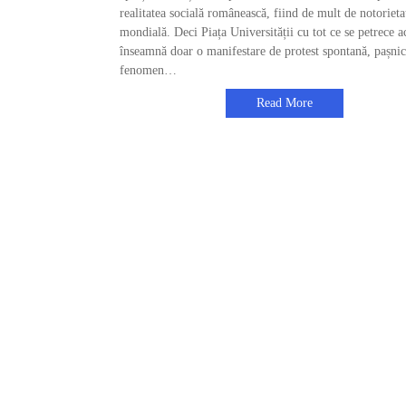
realitatea socială românească, fiind de mult de notorieta
mondială. Deci Piața Universității cu tot ce se petrece 
înseamnă doar o manifestare de protest spontană, pașnic
fenomen…
Read More